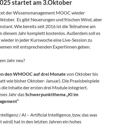
5 startet am 3.Oktober
artet der Wissensmanagement MOOC wieder
Oktober. Es gibt Neuerungen und frischen Wind, aber
onstant. Wie bereits seit 2016 ist die Teilnahme am
diesem Jahr komplett kostenlos. Außerdem soll es
 wieder in jeder Kurswoche eine Live-Session zu
hemen mit entsprechenden Expertinnen geben.
sem Jahr neu?
en den WMOOC auf drei Monate
von Oktober bis
tt wie bisher Oktober-Januar). Die Praxisbeispiele
 die Inhalte der ersten drei Module integriert.
eses Jahr das
Schwerpunktthema „KI im
agement“
telligenz / AI – Artificial Intelligence, bzw. das was
 wird) hat in den letzten Jahren ein hohes