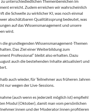
l zu unterschiediedlichen Themenbereichen im
nt erreicht. Zudem erreichen wir wahrscheinlich
ft die Schwelle zu wirklicher KI, was noch einmal
chwer abschätzbaren Qualitätssprung bedeutet, was
kungen auf das Wissensmanagement und unsere
en wird.
ben die grundlegenden Wissensmanagement-Themen
lten. Das Ziel einer Weiterbildung zum
ent Professional“ bleibt also erhalten. Dazu
August auch die bestehenden Inhalte aktualisiert und
ert.
shalb auch wieder, für Teilnehmer aus früheren Jahren
icht nur wegen der Live-Sessions.
ilnahme (auch wenn es jederzeit möglich ist) empfiehl
sten Modul (Oktober), damit man vom persönlichen
ilnehmer:innen und der Moderator:innen profitieren