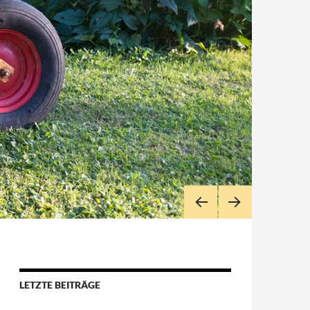
UNTERST
PR
LETZTE BEITRÄGE