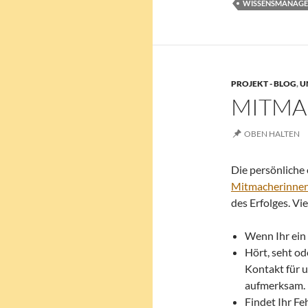
WISSENSMANAG
PROJEKT - BLOG
,
U
MITMA
OBEN HALTEN
Die persönliche
Mitmacherinnen
des Erfolges. Vi
Wenn Ihr ein 
Hört, seht od
Kontakt für u
aufmerksam.
Findet Ihr Fe