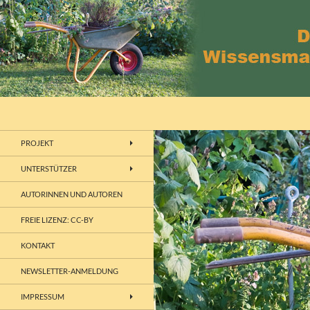
Zum
Inhalt
springen
Suchen
wissensmanagement
Wissensmanagement – Kompetenz –
PROJEKT
Site
UNTERSTÜTZER
AUTORINNEN UND AUTOREN
FREIE LIZENZ: CC-BY
KONTAKT
NEWSLETTER-ANMELDUNG
IMPRESSUM