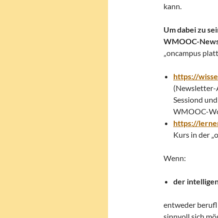
kann.
Um dabei zu sei
WMOOC-Newsle
„oncampus platt
https://wis
(Newsletter-
Sessiond und
WMOOC-Woch
https://ler
Kurs in der 
Wenn:
der intellig
entweder beruflic
sinnvoll sich m