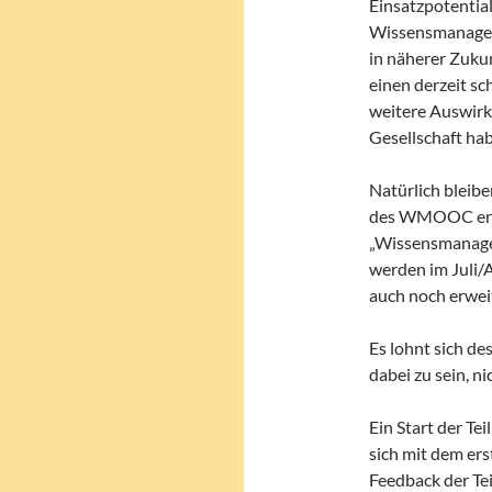
Einsatzpotentia
Wissensmanageme
in näherer Zukun
einen derzeit s
weitere Auswir
Gesellschaft hab
Natürlich blei
des WMOOC erha
„Wissensmanagem
werden im Juli/
auch noch erweit
Es lohnt sich de
dabei zu sein, n
Ein Start der Te
sich mit dem er
Feedback der Te