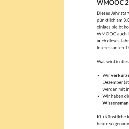
WMOOC 202
Dieses Jahr st
pünktlich am 3.
einiges bleibt k
WMOOC auch in 
auch dieses Jahr
interessanten T
Was wird in die
Wir
verkürz
Dezember (sta
werden mit in
Wir haben di
Wissensman
KI (Künstliche In
heute so genannt