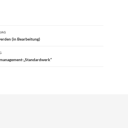
avigation
RAG
werden (in Bearbeitung)
G
smanagement-„Standardwerk“