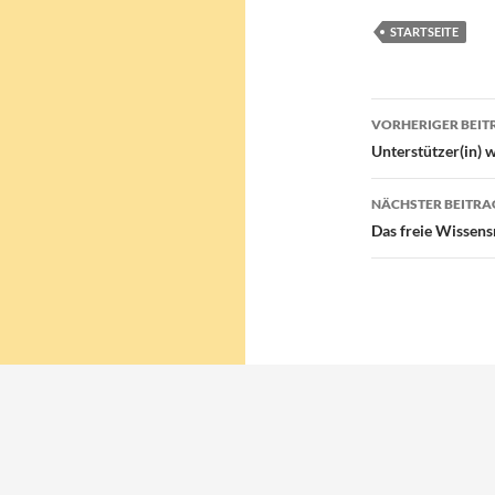
STARTSEITE
Beitragsn
VORHERIGER BEIT
Unterstützer(in) 
NÄCHSTER BEITRA
Das freie Wissen