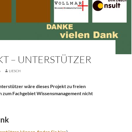
KT – UNTERSTÜTZER
6
LIESCH
erstützer wäre dieses Projekt zu freien
en zum Fachgebiet Wissensmanagement nicht
ank
erstützen können, finden Sie hier.
)