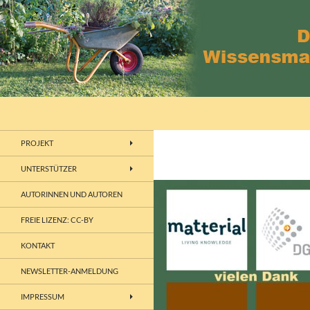
Zum
Inhalt
springen
Suchen
wissensmanagement
Wissensmanagement – Kompetenz –
PROJEKT
Site
UNTERSTÜTZER
AUTORINNEN UND AUTOREN
FREIE LIZENZ: CC-BY
KONTAKT
NEWSLETTER-ANMELDUNG
IMPRESSUM