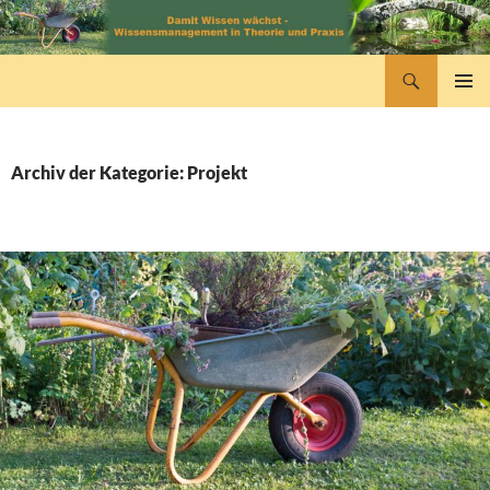
Zum
Inhalt
springen
Suchen
wissensmanagement
PRIMÄR
MENÜ
Archiv der Kategorie: Projekt