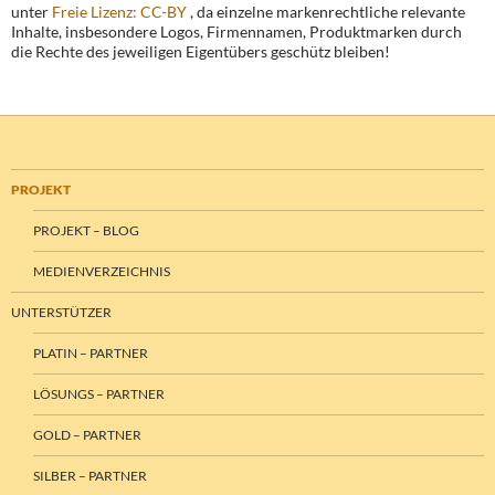
unter
Freie Lizenz: CC-BY
, da einzelne markenrechtliche relevante
Inhalte, insbesondere Logos, Firmennamen, Produktmarken durch
die Rechte des jeweiligen Eigentübers geschütz bleiben!
PROJEKT
PROJEKT – BLOG
MEDIENVERZEICHNIS
UNTERSTÜTZER
PLATIN – PARTNER
LÖSUNGS – PARTNER
GOLD – PARTNER
SILBER – PARTNER