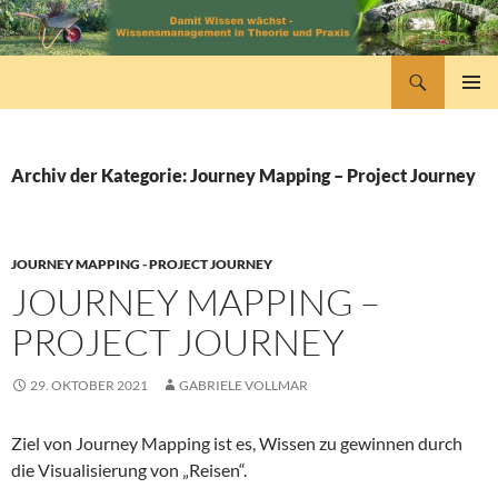
Zum
Inhalt
springen
Suchen
wissensmanagement
PRIMÄR
MENÜ
Archiv der Kategorie: Journey Mapping – Project Journey
JOURNEY MAPPING - PROJECT JOURNEY
JOURNEY MAPPING –
PROJECT JOURNEY
29. OKTOBER 2021
GABRIELE VOLLMAR
Ziel von Journey Mapping ist es, Wissen zu gewinnen durch
die Visualisierung von „Reisen“.