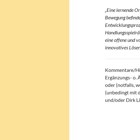
„Eine lernende Org
Bewegung befindet
Entwicklungsproz
Handlungsspielrä
eine offene und v
innovatives Lösen
Kommentare/Hi
Ergänzungs- o. 
oder (notfalls,
(unbedingt mit 
und/oder Dirk Li