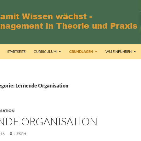
STARTSEITE
CURRICULUM
GRUNDLAGEN
WM EINFÜHREN
egorie: Lernende Organisation
ISATION
NDE ORGANISATION
016
LIESCH