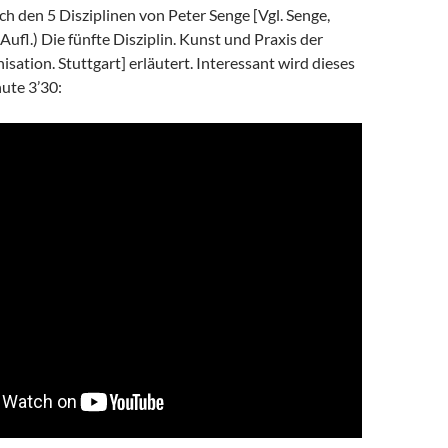
h den 5 Disziplinen von Peter Senge [Vgl. Senge,
 Aufl.) Die fünfte Disziplin. Kunst und Praxis der
sation. Stuttgart] erläutert. Interessant wird dieses
ute 3’30: