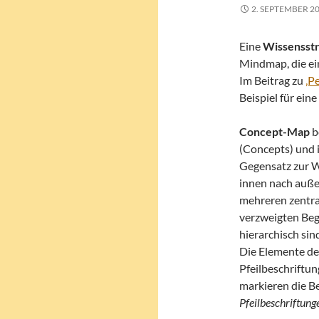
2. SEPTEMBER 2
Eine
Wissensst
Mindmap, die ein
Im Beitrag zu
‚P
Beispiel für ein
Concept-Map
b
(Concepts) und 
Gegensatz zur Wi
innen nach auße
mehreren zentra
verzweigten Beg
hierarchisch sin
Die Elemente der
Pfeilbeschriftun
markieren die B
Pfeilbeschriftung