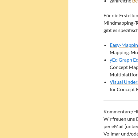
zahlreiche
Be
Für die Erstellu
Mindmapping-Too
gibt es spezifisch
Easy-Mappin
Mapping. Mul
yEd Graph Ed
Concept Maps 
Multiplattfo
Visual Under
für Concept
Kommentare/Hi
Wir freuen uns 
per eMail (unbe
Vollmar und/oder