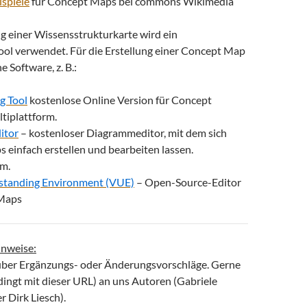
ispiele
für Concept Maps bei commons Wikimedia
ng einer Wissensstrukturkarte wird ein
l verwendet. Für die Erstellung einer Concept Map
e Software, z. B.:
g Tool
kostenlose Online Version für Concept
tiplattform.
itor
– kostenloser Diagrammeditor, mit dem sich
einfach erstellen und bearbeiten lassen.
rm.
standing Environment (VUE)
– Open-Source-Editor
 Maps
nweise:
über Ergänzungs- oder Änderungsvorschläge. Gerne
dingt mit dieser URL) an uns Autoren (Gabriele
 Dirk Liesch).