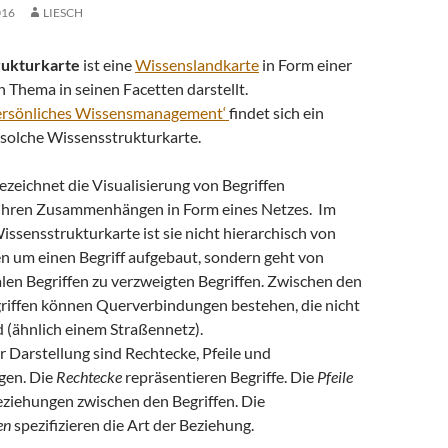
016
LIESCH
rukturkarte
ist eine
Wissenslandkarte
in Form einer
 Thema in seinen Facetten darstellt.
ersönliches Wissensmanagement‘
findet sich ein
e solche Wissensstrukturkarte.
ezeichnet die Visualisierung von Begriffen
ihren Zusammenhängen in Form eines Netzes. Im
ssensstrukturkarte ist sie nicht hierarchisch von
n um einen Begriff aufgebaut, sondern geht von
len Begriffen zu verzweigten Begriffen. Zwischen den
riffen können Querverbindungen bestehen, die nicht
d (ähnlich einem Straßennetz).
 Darstellung sind Rechtecke, Pfeile und
gen. Die
Rechtecke
repräsentieren Begriffe. Die
Pfeile
eziehungen zwischen den Begriffen. Die
en
spezifizieren die Art der Beziehung.