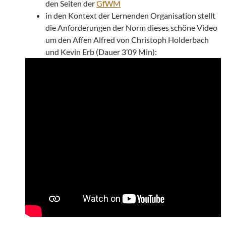
den Seiten der
GfWM
in den Kontext der Lernenden Organisation stellt
die Anforderungen der Norm dieses schöne Video
um den Affen Alfred von Christoph Holderbach
und Kevin Erb (Dauer 3’09 Min):