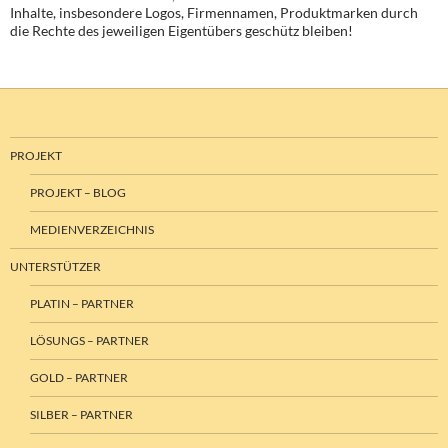
Inhalte, insbesondere Logos, Firmennamen, Produktmarken durch
die Rechte des jeweiligen Eigentübers geschütz bleiben!
PROJEKT
PROJEKT – BLOG
MEDIENVERZEICHNIS
UNTERSTÜTZER
PLATIN – PARTNER
LÖSUNGS – PARTNER
GOLD – PARTNER
SILBER – PARTNER