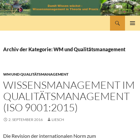
Zum
Inhalt
springen
Suchen
wissensmanagement
PRIMÄR
MENÜ
Archiv der Kategorie: WM und Qualitätsmanagement
WM UND QUALITÄTSMANAGEMENT
WISSENSMANAGEMENT IM
QUALITÄTSMANAGEMENT
(ISO 9001:2015)
2. SEPTEMBER 2016
LIESCH
Die Revision der internationalen Norm zum