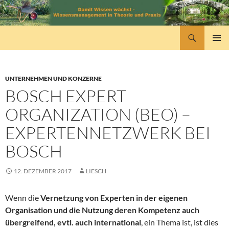
Zum
Inhalt
springen
Suchen
wissensmanagement
PRIMÄR
MENÜ
UNTERNEHMEN UND KONZERNE
BOSCH EXPERT
ORGANIZATION (BEO) –
EXPERTENNETZWERK BEI
BOSCH
12. DEZEMBER 2017
LIESCH
Wenn die
Vernetzung von Experten in der eigenen
Organisation und die Nutzung deren Kompetenz auch
übergreifend, evtl. auch international
, ein Thema ist, ist dies