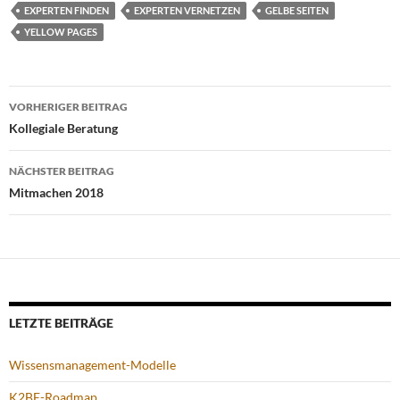
EXPERTEN FINDEN
EXPERTEN VERNETZEN
GELBE SEITEN
YELLOW PAGES
Beitragsnavigation
VORHERIGER BEITRAG
Kollegiale Beratung
NÄCHSTER BEITRAG
Mitmachen 2018
LETZTE BEITRÄGE
Wissensmanagement-Modelle
K2BE-Roadmap