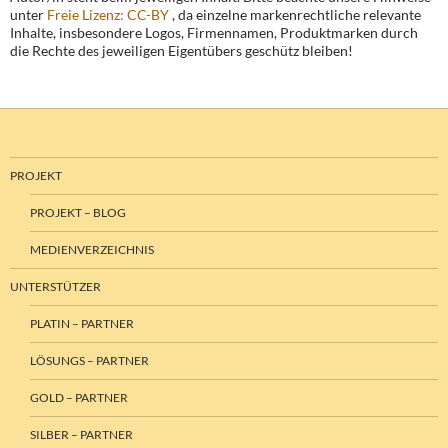
unter
Freie Lizenz: CC-BY
, da einzelne markenrechtliche relevante
Inhalte, insbesondere Logos, Firmennamen, Produktmarken durch
die Rechte des jeweiligen Eigentübers geschütz bleiben!
PROJEKT
PROJEKT – BLOG
MEDIENVERZEICHNIS
UNTERSTÜTZER
PLATIN – PARTNER
LÖSUNGS – PARTNER
GOLD – PARTNER
SILBER – PARTNER