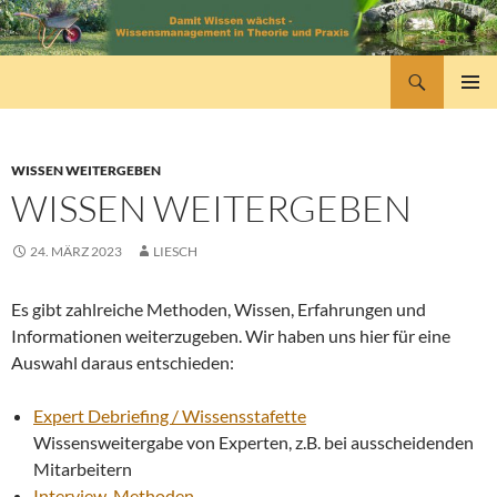
Zum
Inhalt
springen
Suchen
wissensmanagement
PRIMÄR
MENÜ
WISSEN WEITERGEBEN
WISSEN WEITERGEBEN
24. MÄRZ 2023
LIESCH
Es gibt zahlreiche Methoden, Wissen, Erfahrungen und
Informationen weiterzugeben. Wir haben uns hier für eine
Auswahl daraus entschieden:
Expert Debriefing / Wissensstafette
Wissensweitergabe von Experten, z.B. bei ausscheidenden
Mitarbeitern
Interview-Methoden