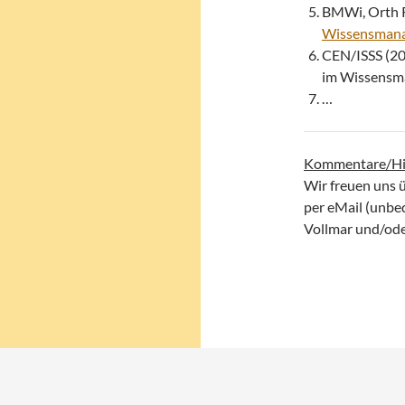
BMWi, Orth R
Wissensmanag
CEN/ISSS (20
im Wissensm
…
Kommentare/Hi
Wir freuen uns 
per eMail (unbe
Vollmar und/oder