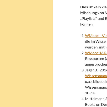
Dies ist kein kl
Mischung von M
„Playlists“ und
können.
WMooc – Vid
die im Wiss
wurden. initii
WMooc 16 R
Ressourcen (
angesprochen 
Jäger B. (201
Wissensman
u.a.), bildet 
Wissensmanag
10-16
Mittelmann A
Books on Dem