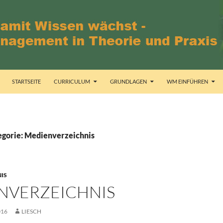
STARTSEITE
CURRICULUM
GRUNDLAGEN
WM EINFÜHREN
egorie: Medienverzeichnis
IS
NVERZEICHNIS
016
LIESCH