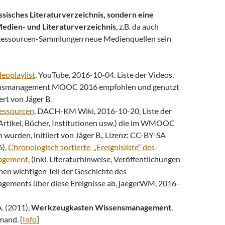
assisches Literaturverzeichnis, sondern eine
edien- und Literaturverzeichnis
, z.B. da auch
 Ressourcen-Sammlungen neue Medienquellen sein
eoplaylist
, YouTube. 2016-10-04. Liste der Videos,
ensmanagement MOOC 2016 empfohlen und genutzt
ert von Jäger B.
essourcen
, DACH-KM Wiki, 2016-10-20, Liste der
Artikel, Bücher, Institutionen usw.) die im WMOOC
wurden, initiiert von Jäger B., Lizenz: CC-BY-SA
6),
Chronologisch sortierte „Ereignisliste“ des
agement
, (inkl. Literaturhinweise, Veröffentlichungen
einen wichtigen Teil der Geschichte des
ements über diese Ereignisse ab, jaegerWM, 2016-
. (2011),
Werkzeugkasten Wissensmanagement
.
and. [
Info
]