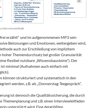
r Interviewmethode
„frei erzählt“ und im aufgenommenen MP3 sein
lusive Betonungen und Emotionen, weitergeben wird,
 Methode auch zur Erschließung von implizitem
ein hoher Themendurchsatz bei großer Granularität
leine flexibel nutzbare „Wissensbausteine“). Der
ist minimal (Aufnahmen auch einfach mit
lich).
ws können strukturiert und systematisch in den
tegriert werden, z.B. als „Donnerstag-Teegespräch“.
erung ist dennoch die Qualitätssicherung, die durch
rte Themenplanung und z.B. einen Interviewleitfaden
werin unterstützt wird. Eine dergrößten