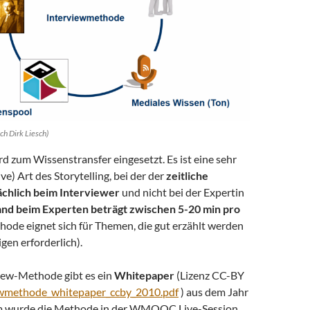
h Dirk Liesch)
 zum Wissenstransfer eingesetzt. Es ist eine sehr
ve) Art des Storytelling, bei der der
zeitliche
chlich beim Interviewer
und nicht bei der Expertin
nd beim Experten beträgt zwischen 5-20 min pro
hode eignet sich für Themen, die gut erzählt werden
gen erforderlich).
view-Methode gibt es ein
Whitepaper
(Lizenz CC-BY
ewmethode_whitepaper_ccby_2010.pdf
) aus dem Jahr
 wurde die Methode in der WMOOC Live-Session