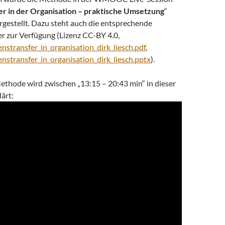
r in der Organisation – praktische Umsetzung
“
rgestellt. Dazu steht auch die entsprechende
er zur Verfügung (Lizenz CC-BY 4.0,
stransfer_in_organisation_dirk_liesch.pdf
,
stransfer_in_organisation_dirk_liesch.pptx
).
ethode wird zwischen „13:15 – 20:43 min“ in dieser
lärt: