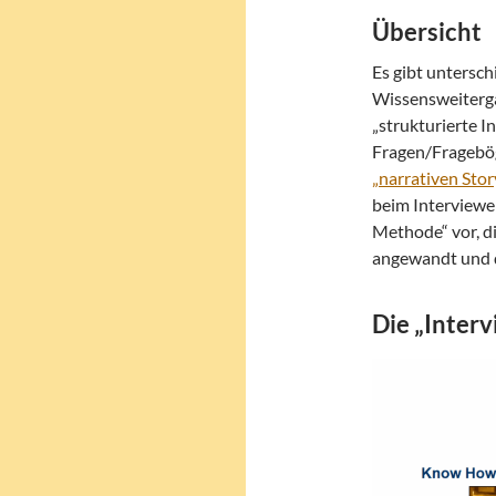
Übersicht
Es gibt untersch
Wissensweiterga
„strukturierte I
Fragen/Fragebög
„narrativen Stor
beim Interviewer
Methode“ vor, di
angewandt und 
Die „Inter