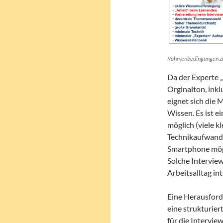
Rahmenbedingungen zu
Da der Experte 
Orginalton, ink
eignet sich die
Wissen. Es ist 
möglich (viele k
Technikaufwand 
Smartphone mög
Solche Intervie
Arbeitsalltag in
Eine Herausford
eine strukturie
für die Intervie