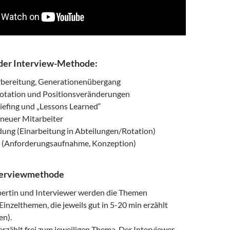
 der Interview-Methode:
bereitung, Generationenübergang
rotation und Positionsveränderungen
iefing und „Lessons Learned“
 neuer Mitarbeiter
dung (Einarbeitung in Abteilungen/Rotation)
t (Anforderungsaufnahme, Konzeption)
nterviewmethode
ertin und Interviewer werden die Themen
inzelthemen, die jeweils gut in 5-20 min erzählt
n).
erzählt frei zum jeweiligen Thema. Der Interviewer