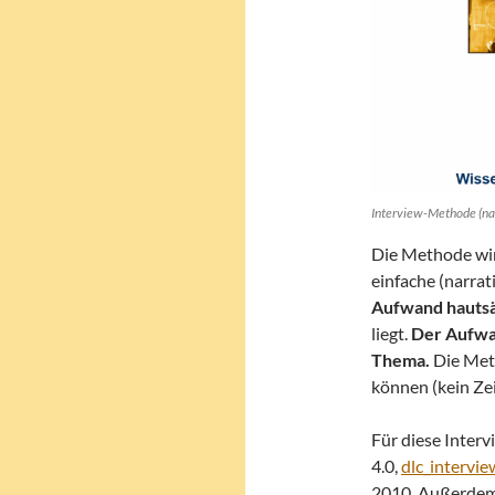
Interview-Methode (nac
Die Methode wird
einfache (narrati
Aufwand hautsä
liegt.
Der Aufwa
Thema.
Die Met
können (kein Zei
Für diese Inter
4.0,
dlc_intervi
2010. Außerdem