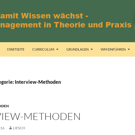
STARTSEITE
CURRICULUM
GRUNDLAGEN
WM EINFÜHREN
egorie: Interview-Methoden
ODEN
VIEW-METHODEN
016
LIESCH