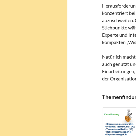
Herausforderung
konzentriert be
abzuschweifen. 
Stichpunkte wäh
Experte und Int
kompakten „Wiss
Natürlich macht
auch genutzt un
Einarbeitungen,
der Organisatio
Themenfindung