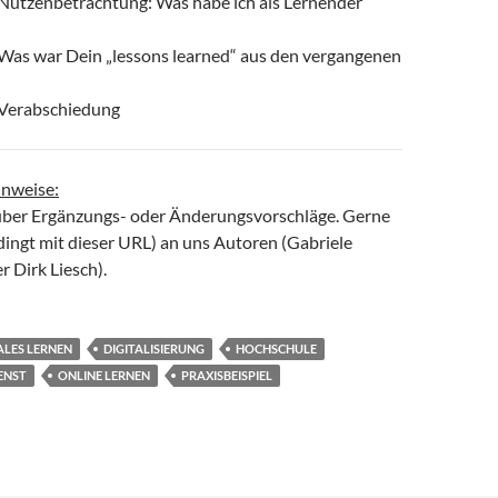
Nutzenbetrachtung: Was habe ich als Lernender
Was war Dein „lessons learned“ aus den vergangenen
Verabschiedung
nweise:
über Ergänzungs- oder Änderungsvorschläge. Gerne
dingt mit dieser URL) an uns Autoren (Gabriele
 Dirk Liesch).
ALES LERNEN
DIGITALISIERUNG
HOCHSCHULE
ENST
ONLINE LERNEN
PRAXISBEISPIEL