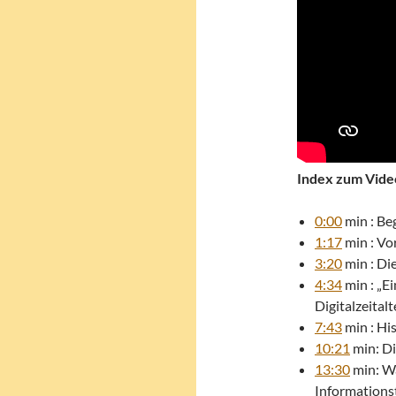
Index zum Vide
0:00
min : Be
1:17
min : Vo
3:20
min : Die
4:34
min : „E
Digitalzeitalte
7:43
min : Hi
10:21
min: Di
13:30
min: Wa
Informationst