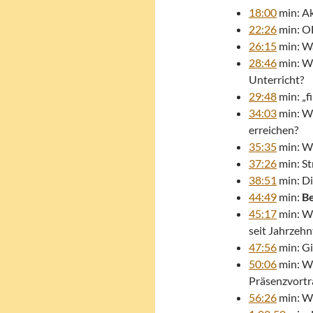
18:00
min: Ak
22:26
min: OE
26:15
min: Wa
28:46
min: Wi
Unterricht?
29:48
min: „f
34:03
min: Wi
erreichen?
35:35
min: Wi
37:26
min: St
38:51
min: Di
44:49
min:
Be
45:17
min: Wi
seit Jahrzehn
47:56
min: Gi
50:06
min: Wi
Präsenzvortr
56:26
min: Wi