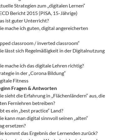
tuelle Strategien zum „digitalen Lernen“
CD Bericht 2015 (PISA, 15-Jährige)
s ist guter Unterricht?
e mache ich guten, digital angereicherten
ipped classroom / inverted classroom“
e lässt sich Regelmäßigkeit in der Digitalnutzung
e mache ich das digitale Lehren richtig?
rategie in der „Corona Bildung“
gitale Fitness
ginn Fragen & Antworten
e sieht die Erfahrung in „Flächenländern“ aus, die
ten Fernlehren betreiben?
bt es ein „best practice“ Land?
e kann man digital sinnvoll seinen „alten“
ag ersetzen?
e kommt das Ergebnis der Lernenden zurück?