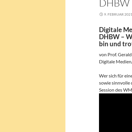
DHBW
9. FEBRUAR 202
Digitale Me
DHBW – War
bin und tr
von Prof. Gera
Digitale Medie
Wer sich für eine
sowie sinnvolle d
Session des WM