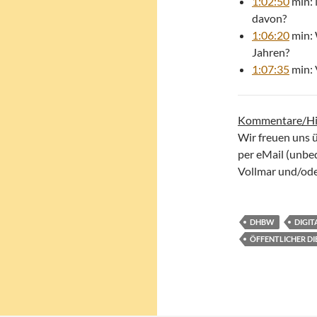
1:02:50
min: 
davon?
1:06:20
min: 
Jahren?
1:07:35
min: 
Kommentare/Hi
Wir freuen uns 
per eMail (unbe
Vollmar und/oder
DHBW
DIGIT
ÖFFENTLICHER DI