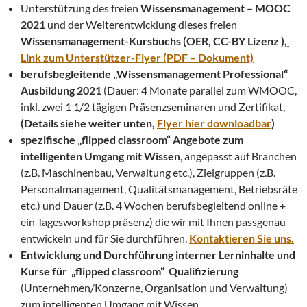
Unterstützung des freien
Wissensmanagement – MOOC
2021
und der Weiterentwicklung dieses freien
Wissensmanagement-Kursbuchs (OER, CC-BY Lizenz ),
Link zum Unterstützer-Flyer (PDF – Dokument)
berufsbegleitende „Wissensmanagement Professional“
Ausbildung 2021
(Dauer: 4 Monate parallel zum WMOOC,
inkl. zwei 1 1/2 tägigen Präsenzseminaren und Zertifikat,
(Details siehe weiter unten,
Flyer hier downloadbar
)
spezifische „flipped classroom“ Angebote zum
intelligenten Umgang mit Wissen
, angepasst auf Branchen
(z.B. Maschinenbau, Verwaltung etc.), Zielgruppen (z.B.
Personalmanagement, Qualitätsmanagement, Betriebsräte
etc.) und Dauer (z.B. 4 Wochen berufsbegleitend online +
ein Tagesworkshop präsenz) die wir mit Ihnen passgenau
entwickeln und für Sie durchführen.
Kontaktieren Sie uns.
Entwicklung und Durchführung interner Lerninhalte und
Kurse für „flipped classroom“ Qualifizierung
(Unternehmen/Konzerne, Organisation und Verwaltung)
zum intelligenten Umgang mit Wissen