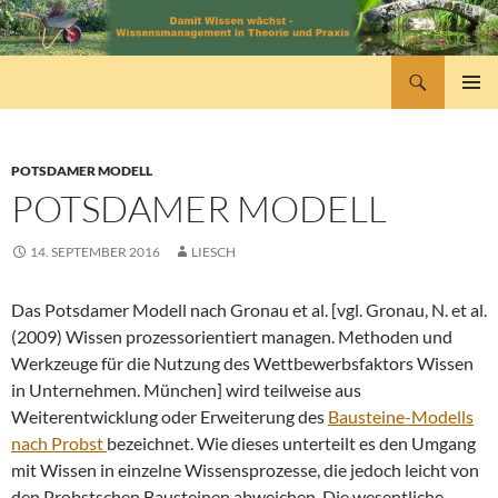
Zum
Inhalt
springen
Suchen
wissensmanagement
PRIMÄR
MENÜ
POTSDAMER MODELL
POTSDAMER MODELL
14. SEPTEMBER 2016
LIESCH
Das Potsdamer Modell nach Gronau et al. [vgl. Gronau, N. et al.
(2009) Wissen prozessorientiert managen. Methoden und
Werkzeuge für die Nutzung des Wettbewerbsfaktors Wissen
in Unternehmen. München] wird teilweise aus
Weiterentwicklung oder Erweiterung des
Bausteine-Modells
nach Probst
bezeichnet. Wie dieses unterteilt es den Umgang
mit Wissen in einzelne Wissensprozesse, die jedoch leicht von
den Probstschen Bausteinen abweichen. Die wesentliche