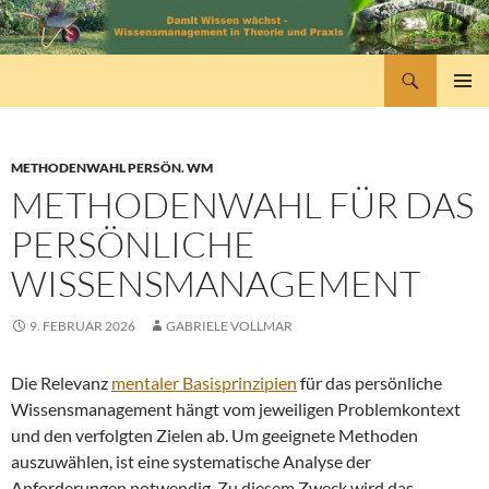
Zum
Inhalt
springen
Suchen
wissensmanagement
PRIMÄR
MENÜ
METHODENWAHL PERSÖN. WM
METHODENWAHL FÜR DAS
PERSÖNLICHE
WISSENSMANAGEMENT
9. FEBRUAR 2026
GABRIELE VOLLMAR
Die Relevanz
mentaler Basisprinzipien
für das persönliche
Wissensmanagement hängt vom jeweiligen Problemkontext
und den verfolgten Zielen ab. Um geeignete Methoden
auszuwählen, ist eine systematische Analyse der
Anforderungen notwendig. Zu diesem Zweck wird das