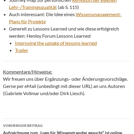
Lehr-/Trainingsqualität
(ab S. 115)
Auch interessant: Die Idee eines
Wissensmanagement-
Plans für Projekte
Generell zu Lessons Learned und wie diese erfolgreich
werden: Henley Forum Lessons Learned
Improving the uptake of lessons learned
Trailer
Kommentare/Hinweise:
Wir freuen uns über Ergänzungs- oder Änderungsvorschläge.
Gerne per eMail (unbedingt mit dieser URL) an uns Autoren
(Gabriele Vollmar und/oder Dirk Liesch).
Beitragsnavigation
VORHERIGER BEITRAG
Aufzeichnung zum „Logo für Wissenstransfer gesucht“ ist online