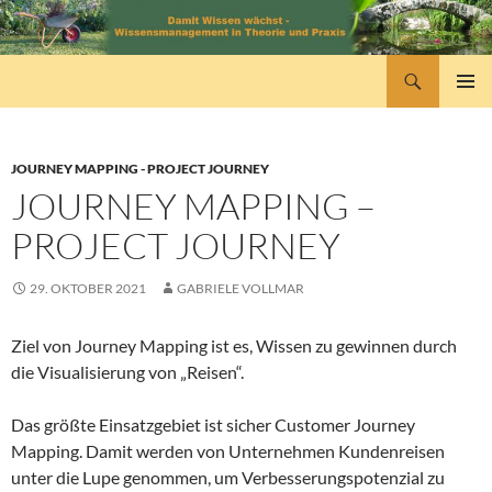
Zum
Inhalt
springen
Suchen
wissensmanagement
PRIMÄR
MENÜ
JOURNEY MAPPING - PROJECT JOURNEY
JOURNEY MAPPING –
PROJECT JOURNEY
29. OKTOBER 2021
GABRIELE VOLLMAR
Ziel von Journey Mapping ist es, Wissen zu gewinnen durch
die Visualisierung von „Reisen“.
Das größte Einsatzgebiet ist sicher Customer Journey
Mapping. Damit werden von Unternehmen Kundenreisen
unter die Lupe genommen, um Verbesserungspotenzial zu