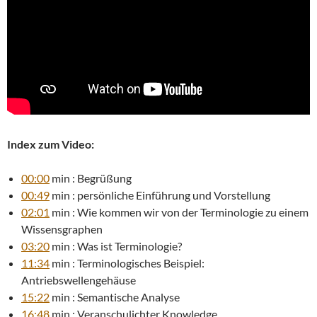
Index zum Video:
00:00
min : Begrüßung
00:49
min : persönliche Einführung und Vorstellung
02:01
min : Wie kommen wir von der Terminologie zu einem
Wissensgraphen
03:20
min : Was ist Terminologie?
11:34
min : Terminologisches Beispiel:
Antriebswellengehäuse
15:22
min : Semantische Analyse
16:48
min : Veranschulichter Knowledge