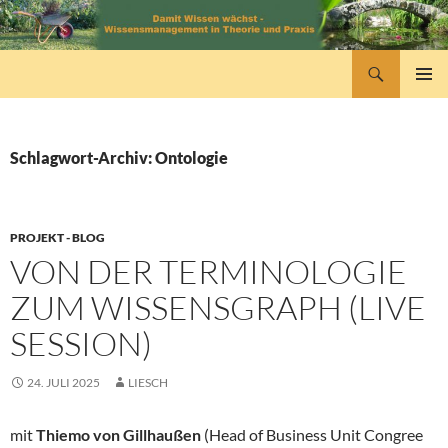
Zum
Inhalt
springen
Suchen
wissensmanagement
PRIMÄR
MENÜ
Schlagwort-Archiv: Ontologie
PROJEKT - BLOG
VON DER TERMINOLOGIE
ZUM WISSENSGRAPH (LIVE
SESSION)
24. JULI 2025
LIESCH
mit
Thiemo von Gillhaußen
(Head of Business Unit Congree