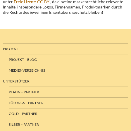
unter
Freie Lizenz: CC-BY
, da einzelne markenrechtliche relevante
Inhalte, insbesondere Logos, Firmennamen, Produktmarken durch
die Rechte des jeweiligen Eigentübers geschütz bleiben!
PROJEKT
PROJEKT – BLOG
MEDIENVERZEICHNIS
UNTERSTÜTZER
PLATIN – PARTNER
LÖSUNGS – PARTNER
GOLD – PARTNER
SILBER – PARTNER