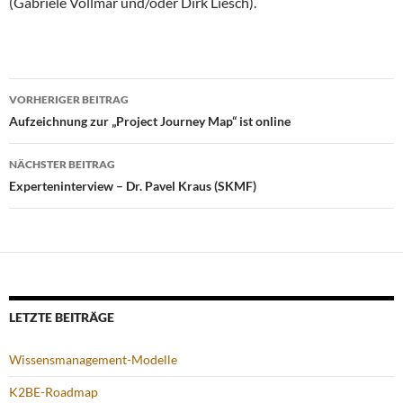
(Gabriele Vollmar und/oder Dirk Liesch).
Beitragsnavigation
VORHERIGER BEITRAG
Aufzeichnung zur „Project Journey Map“ ist online
NÄCHSTER BEITRAG
Experteninterview – Dr. Pavel Kraus (SKMF)
LETZTE BEITRÄGE
Wissensmanagement-Modelle
K2BE-Roadmap