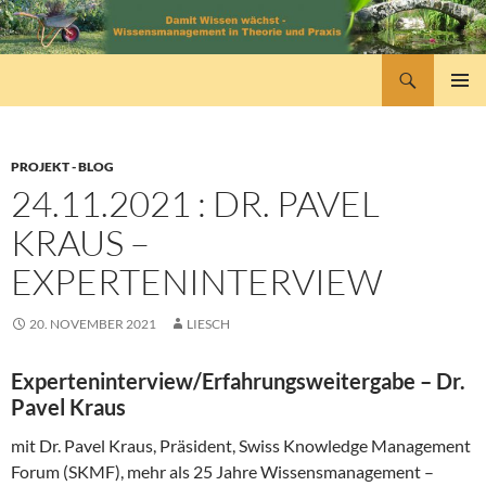
Zum
Inhalt
springen
Suchen
wissensmanagement
PRIMÄR
MENÜ
PROJEKT - BLOG
24.11.2021 : DR. PAVEL
KRAUS –
EXPERTENINTERVIEW
20. NOVEMBER 2021
LIESCH
Experteninterview/Erfahrungsweitergabe – Dr.
Pavel Kraus
mit Dr. Pavel Kraus, Präsident, Swiss Knowledge Management
Forum (SKMF), mehr als 25 Jahre Wissensmanagement –